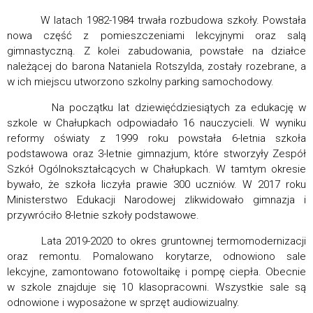
W latach 1982-1984 trwała rozbudowa szkoły. Powstała
nowa część z pomieszczeniami lekcyjnymi oraz salą
gimnastyczną. Z kolei zabudowania, powstałe na działce
należącej do barona Nataniela Rotszylda, zostały rozebrane, a
w ich miejscu utworzono szkolny parking samochodowy.
Na początku lat dziewięćdziesiątych za edukację w
szkole w Chałupkach odpowiadało 16 nauczycieli. W wyniku
reformy oświaty z 1999 roku powstała 6-letnia szkoła
podstawowa oraz 3-letnie gimnazjum, które stworzyły Zespół
Szkół Ogólnokształcących w Chałupkach. W tamtym okresie
bywało, że szkoła liczyła prawie 300 uczniów. W 2017 roku
Ministerstwo Edukacji Narodowej zlikwidowało gimnazja i
przywróciło 8-letnie szkoły podstawowe.
Lata 2019-2020 to okres gruntownej termomodernizacji
oraz remontu. Pomalowano korytarze, odnowiono sale
lekcyjne, zamontowano fotowoltaikę i pompę ciepła. Obecnie
w szkole znajduje się 10 klasopracowni. Wszystkie sale są
odnowione i wyposażone w sprzęt audiowizualny.