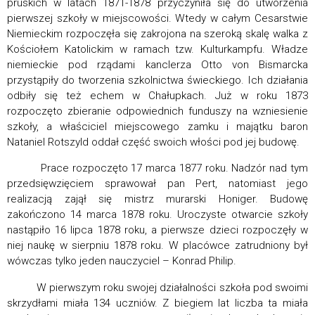
pruskich w latach 1871-1878 przyczyniła się do utworzenia
pierwszej szkoły w miejscowości. Wtedy w całym Cesarstwie
Niemieckim rozpoczęła się zakrojona na szeroką skalę walka z
Kościołem Katolickim w ramach tzw. Kulturkampfu. Władze
niemieckie pod rządami kanclerza Otto von Bismarcka
przystąpiły do tworzenia szkolnictwa świeckiego. Ich działania
odbiły się też echem w Chałupkach. Już w roku 1873
rozpoczęto zbieranie odpowiednich funduszy na wzniesienie
szkoły, a właściciel miejscowego zamku i majątku baron
Nataniel Rotszyld oddał część swoich włości pod jej budowę.
Prace rozpoczęto 17 marca 1877 roku. Nadzór nad tym
przedsięwzięciem sprawował pan Pert, natomiast jego
realizacją zajął się mistrz murarski Honiger. Budowę
zakończono 14 marca 1878 roku. Uroczyste otwarcie szkoły
nastąpiło 16 lipca 1878 roku, a pierwsze dzieci rozpoczęły w
niej naukę w sierpniu 1878 roku. W placówce zatrudniony był
wówczas tylko jeden nauczyciel – Konrad Philip.
W pierwszym roku swojej działalności szkoła pod swoimi
skrzydłami miała 134 uczniów. Z biegiem lat liczba ta miała