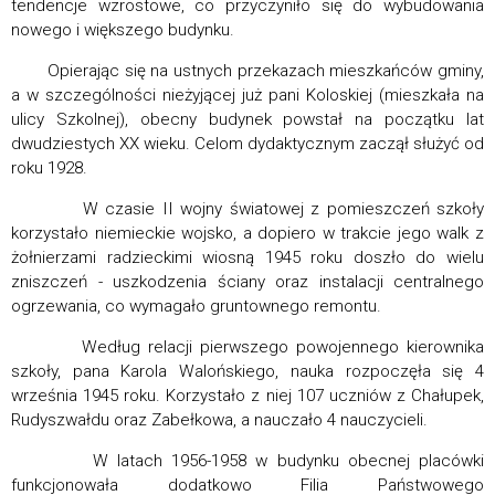
tendencje wzrostowe, co przyczyniło się do wybudowania
nowego i większego budynku.
Opierając się na ustnych przekazach mieszkańców gminy,
a w szczególności nieżyjącej już pani Koloskiej (mieszkała na
ulicy Szkolnej), obecny budynek powstał na początku lat
dwudziestych XX wieku. Celom dydaktycznym zaczął służyć od
roku 1928.
W czasie II wojny światowej z pomieszczeń szkoły
korzystało niemieckie wojsko, a dopiero w trakcie jego walk z
żołnierzami radzieckimi wiosną 1945 roku doszło do wielu
zniszczeń - uszkodzenia ściany oraz instalacji centralnego
ogrzewania, co wymagało gruntownego remontu.
Według relacji pierwszego powojennego kierownika
szkoły, pana Karola Walońskiego, nauka rozpoczęła się 4
września 1945 roku. Korzystało z niej 107 uczniów z Chałupek,
Rudyszwałdu oraz Zabełkowa, a nauczało 4 nauczycieli.
W latach 1956-1958 w budynku obecnej placówki
funkcjonowała dodatkowo Filia Państwowego