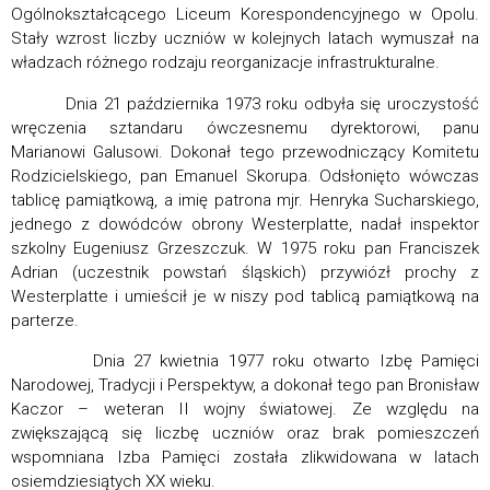
Ogólnokształcącego Liceum Korespondencyjnego w Opolu.
Stały wzrost liczby uczniów w kolejnych latach wymuszał na
władzach różnego rodzaju reorganizacje infrastrukturalne.
Dnia 21 października 1973 roku odbyła się uroczystość
wręczenia sztandaru ówczesnemu dyrektorowi, panu
Marianowi Galusowi. Dokonał tego przewodniczący Komitetu
Rodzicielskiego, pan Emanuel Skorupa. Odsłonięto wówczas
tablicę pamiątkową, a imię patrona mjr. Henryka Sucharskiego,
jednego z dowódców obrony Westerplatte, nadał inspektor
szkolny Eugeniusz Grzeszczuk. W 1975 roku pan Franciszek
Adrian (uczestnik powstań śląskich) przywiózł prochy z
Westerplatte i umieścił je w niszy pod tablicą pamiątkową na
parterze.
Dnia 27 kwietnia 1977 roku otwarto Izbę Pamięci
Narodowej, Tradycji i Perspektyw, a dokonał tego pan Bronisław
Kaczor – weteran II wojny światowej. Ze względu na
zwiększającą się liczbę uczniów oraz brak pomieszczeń
wspomniana Izba Pamięci została zlikwidowana w latach
osiemdziesiątych XX wieku.